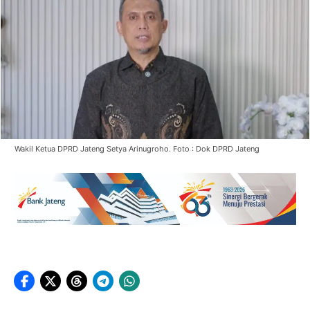
Wakil Ketua DPRD Jateng Setya Arinugroho. Foto : Dok DPRD Jateng