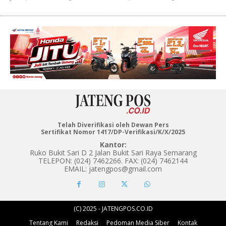
Telah Diverifikasi oleh Dewan Pers
Sertifikat Nomor 1417/DP-Verifikasi/K/X/2025
Kantor:
Ruko Bukit Sari D 2 Jalan Bukit Sari Raya Semarang
TELEPON: (024) 7462266. FAX: (024) 7462144
EMAIL: jatengpos@gmail.com
(C) 2025 - JATENGPOS.CO.ID
Tentang Kami
Redaksi
Pedoman Media Siber
Kontak