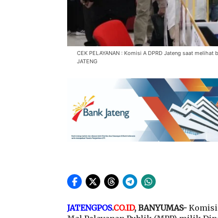
CEK PELAYANAN : Komisi A DPRD Jateng saat melihat 
JATENG
JATENGPOS
.
CO.ID
, BANYUMAS-
Komisi