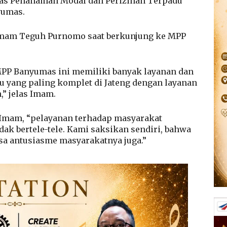
nas Penanaman Modal dan Perizinan Terpadu
yumas.
 Imam Teguh Purnomo saat berkunjung ke MPP
 MPP Banyumas ini memiliki banyak layanan dan
u yang paling komplet di Jateng dengan layanan
,” jelas Imam.
 Imam, “pelayanan terhadap masyarakat
ak bertele-tele. Kami saksikan sendiri, bahwa
asa antusiasme masyarakatnya juga.”