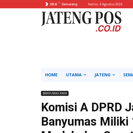
C
Kamis, 6 Agustus 2026
29.6
Semarang
HOME
UTAMA
JATENG
SEM
BANYUMAS RAYA
Komisi A DPRD J
Banyumas Miliki