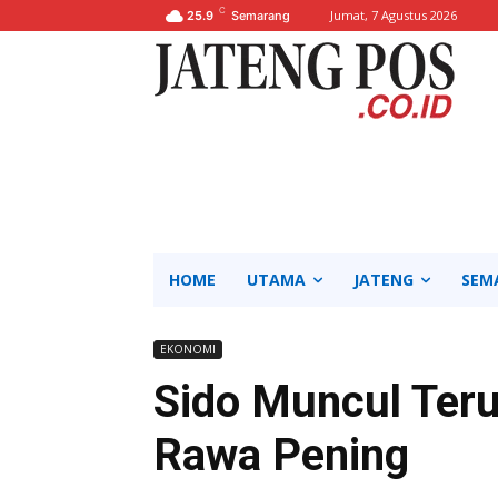
C
Jumat, 7 Agustus 2026
25.9
Semarang
HOME
UTAMA
JATENG
SEM
EKONOMI
Sido Muncul Ter
Rawa Pening