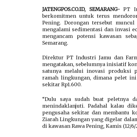
JATENGPOS.CO.ID, SEMARANG-
PT In
berkomitmen untuk terus mendoro
Pening. Dorongan tersebut muncul 
mengalami sedimentasi dan invasi 
mengancam potensi kawasan sebag
Semarang.
Direktur PT Industri Jamu dan Far
mengatakan, sebelumnya inisiatif kons
satunya melalui inovasi produksi p
ramah lingkungan, dimana pelet ini
sekitar Rp1.600.
“Dulu saya sudah buat peletnya d
menindaklanjuti. Padahal kalau dik
pengusaha sekitar dan membantu kon
Ziarah Lingkungan yang digelar dal
di kawasan Rawa Pening, Kamis (12/6/