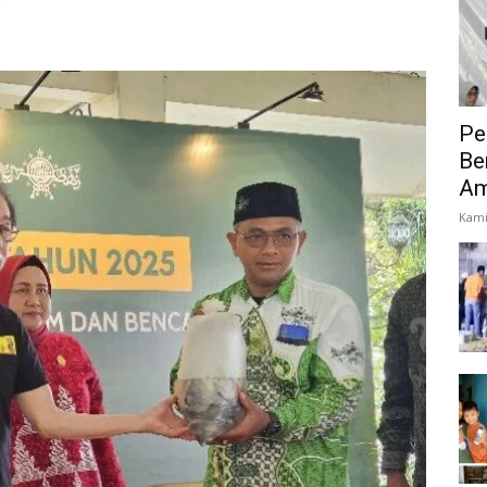
g
Pe
Be
Am
Kami