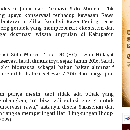
dustri Jamu dan Farmasi Sido Muncul Tbk
ng upaya konservasi terhadap kawasan Rawa
lantaran melihat kondisi Rawa Pening terus
eceng gondok yang memperburuk ekosistem dan
ai destinasi wisata unggulan di Kabupaten
masi Sido Muncul Tbk, DR (HC) Irwan Hidayat
ervasi telah dimulainya sejak tahun 2016. Salah
elet biomassa sebagai bahan bakar alternatif
 memiliki kalori sebesar 4.300 dan harga jual
an punya mesin, tapi tidak ada pihak yang
embangkan, ini bisa jadi solusi energi untuk
servasi rawa,” katanya, disela Sarasehan dan
am rangka memperingati Hari Lingkungan Hidup,
2025).