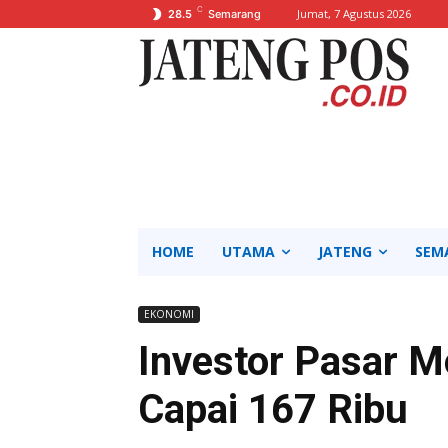
C
Jumat, 7 Agustus 2026
28.5
Semarang
HOME
UTAMA
JATENG
SEM
EKONOMI
Investor Pasar M
Capai 167 Ribu