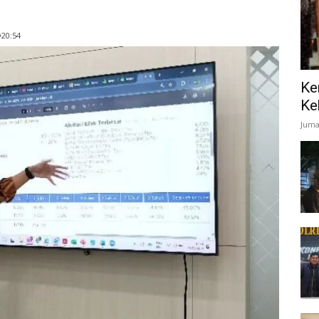
@20:54
Ke
Ke
Juma