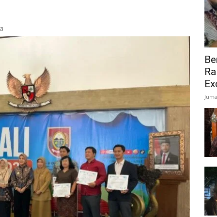
53
Be
Ra
Ex
Juma