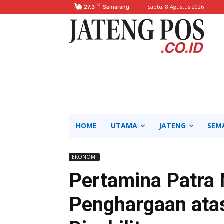
C
Sabtu, 8 Agustus 2026
27.3
Semarang
HOME
UTAMA
JATENG
SEM
EKONOMI
Pertamina Patra 
Penghargaan ata