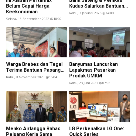
Ini Alasan Pertamax
Bank Jateng & Pemkab
Belum Capai Harga
Kudus Salurkan Bantuan...
Keekonomian
Rabu, 7 Januari 2026 @14:08
Selasa, 13 September 2022 @18:02
Warga Brebes dan Tegal
Banyumas Luncurkan
Terima Bantuan Pasang...
Lapakmas Pasarkan
Produk UMKM
Rabu, 8 November 2023 @15:04
Rabu, 23 Juni 2021 @07:08
Menko Airlangga Bahas
LG Perkenalkan LG One:
Peluang Kerja Sama
Quick Series