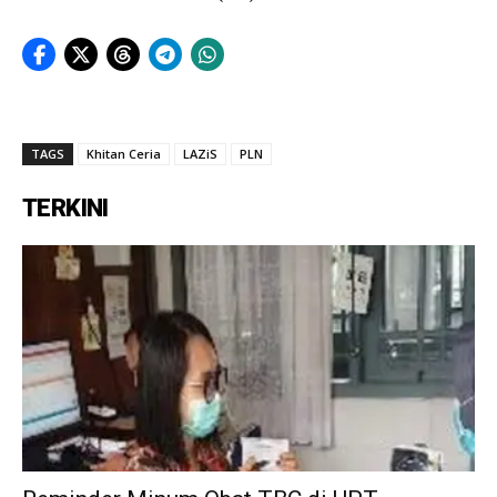
TAGS
Khitan Ceria
LAZiS
PLN
TERKINI