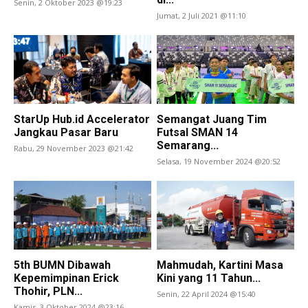
Senin, 2 Oktober 2023 @19:23
Jumat, 2 Juli 2021 @11:10
StarUp Hub.id Accelerator
Semangat Juang Tim
Jangkau Pasar Baru
Futsal SMAN 14
Semarang...
Rabu, 29 November 2023 @21:42
Selasa, 19 November 2024 @20:52
5th BUMN Dibawah
Mahmudah, Kartini Masa
Kepemimpinan Erick
Kini yang 11 Tahun...
Thohir, PLN...
Senin, 22 April 2024 @15:40
Kamis, 3 Oktober 2024 @23:16