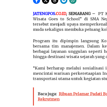
JATENGPOS
.
CO.ID
, SEMARANG –
PT K
Wisata Goes to School” di SMA Nege
tersebut menjadi upaya memperkenalk
muda sekaligus membuka peluang kol
Program itu dipimpin langsung Komi
bersama tim manajemen. Dalam keg
berbagai layanan unggulan seperti h
hingga destinasi wisata sejarah yang 
“Kami berharap melalui sosialisasi 
mencintai warisan perkeretaapian In
transportasi utama untuk kegiatan stu
Baca juga:
Ribuan Pelamar Padati B
Rekrutmen