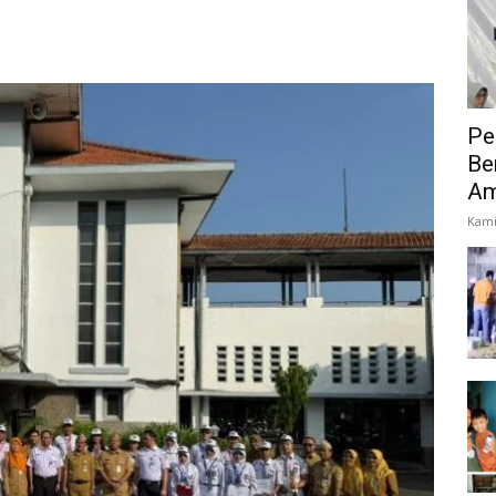
Pe
Be
Am
Kami