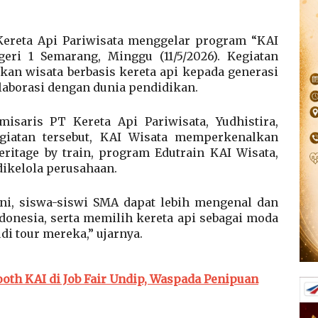
ereta Api Pariwisata menggelar program “KAI
ri 1 Semarang, Minggu (11/5/2026). Kegiatan
an wisata berbasis kereta api kepada generasi
aborasi dengan dunia pendidikan.
saris PT Kereta Api Pariwisata, Yudhistira,
iatan tersebut, KAI Wisata memperkenalkan
eritage by train, program Edutrain KAI Wisata,
dikelola perusahaan.
ini, siswa-siswi SMA dapat lebih mengenal dan
donesia, serta memilih kereta api sebagai moda
di tour mereka,” ujarnya.
ooth KAI di Job Fair Undip, Waspada Penipuan