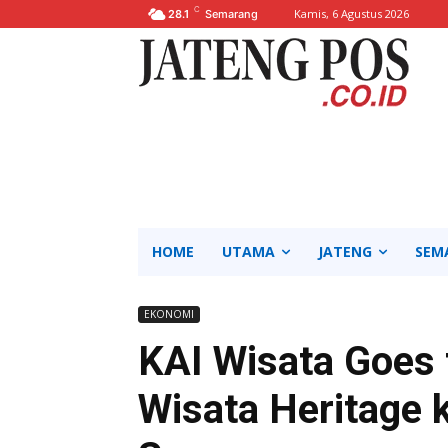
C
Kamis, 6 Agustus 2026
28.1
Semarang
HOME
UTAMA
JATENG
SEM
EKONOMI
KAI Wisata Goes 
Wisata Heritage