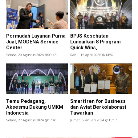
Permudah Layanan Purna
BPJS Kesehatan
Jual, MODENA Service
Luncurkan 8 Program
Center...
Quick Wins,...
Selasa, 20 Agustus 2024 @09:45
Rabu, 15 April 2026 @14:52
Temu Pedagang,
Smartfren for Business
Aksesmu Dukung UMKM
dan Aviat Berkolaborasi
Indonesia
Tawarkan
Selasa, 27 Agustus 2024 @17:40
Jumat, 5 Januari 2024 @15:17