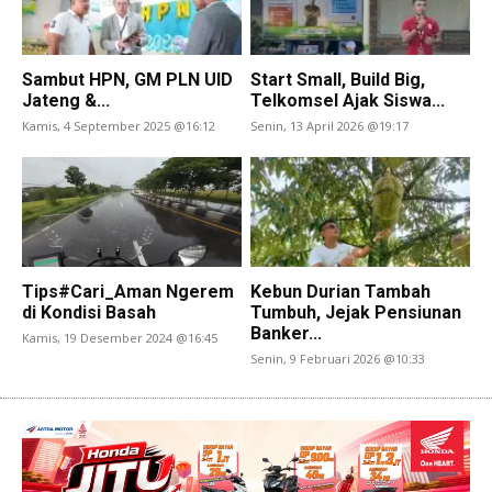
Sambut HPN, GM PLN UID
Start Small, Build Big,
Jateng &...
Telkomsel Ajak Siswa...
Kamis, 4 September 2025 @16:12
Senin, 13 April 2026 @19:17
Tips#Cari_Aman Ngerem
Kebun Durian Tambah
di Kondisi Basah
Tumbuh, Jejak Pensiunan
Banker...
Kamis, 19 Desember 2024 @16:45
Senin, 9 Februari 2026 @10:33