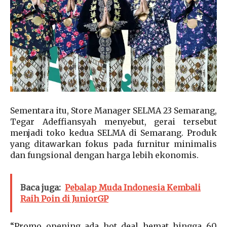
Sementara itu, Store Manager SELMA 23 Semarang,
Tegar Adeffiansyah menyebut, gerai tersebut
menjadi toko kedua SELMA di Semarang. Produk
yang ditawarkan fokus pada furnitur minimalis
dan fungsional dengan harga lebih ekonomis.
Baca juga:
Pebalap Muda Indonesia Kembali
Raih Poin di JuniorGP
“Promo opening ada hot deal hemat hingga 60