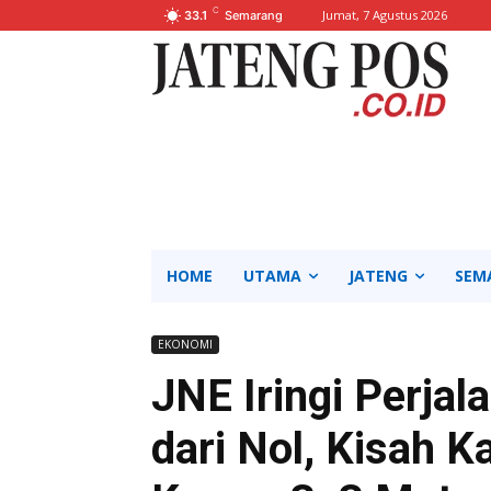
C
Jumat, 7 Agustus 2026
33.1
Semarang
HOME
UTAMA
JATENG
SEM
EKONOMI
JNE Iringi Perja
dari Nol, Kisah K