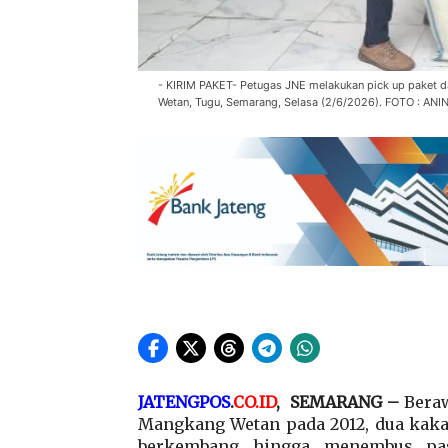
- KIRIM PAKET- Petugas JNE melakukan pick up paket d
Wetan, Tugu, Semarang, Selasa (2/6/2026). FOTO : A
JATENGPOS
.
CO.ID
, SEMARANG –
Beraw
Mangkang Wetan pada 2012, dua kak
berkembang hingga menembus pasa