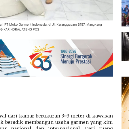
ari PT Moko Garment Indonesia, di Jl. Karanggayam B157, Mangkang
NING KARINDRA/JATENG POS
al dari kamar berukuran 3×3 meter di kawasan
ak beradik membangun usaha garmen yang kini
r nasional dan internasional. Dari ruang