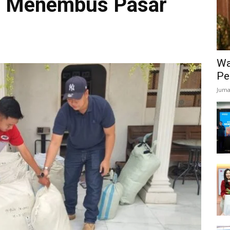
r Menembus Pasar
Wa
Pe
Juma