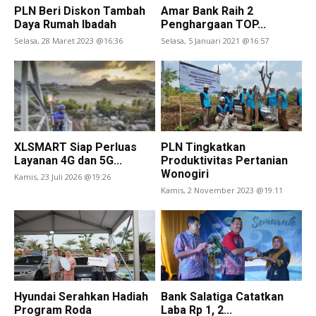
PLN Beri Diskon Tambah
Amar Bank Raih 2
Daya Rumah Ibadah
Penghargaan TOP...
Selasa, 28 Maret 2023 @16:36
Selasa, 5 Januari 2021 @16:57
XLSMART Siap Perluas
PLN Tingkatkan
Layanan 4G dan 5G...
Produktivitas Pertanian
Wonogiri
Kamis, 23 Juli 2026 @19:26
Kamis, 2 November 2023 @19:11
Hyundai Serahkan Hadiah
Bank Salatiga Catatkan
Program Roda
Laba Rp 1, 2...