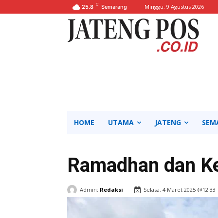
C
Minggu, 9 Agustus 2026
25.8
Semarang
HOME
UTAMA
JATENG
SEM
Ramadhan dan Ke
Admin:
Redaksi
Selasa, 4 Maret 2025 @12:33