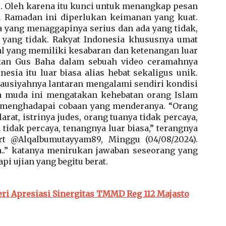
l. Oleh karena itu kunci untuk menangkap pesan
ci Ramadan ini diperlukan keimanan yang kuat.
da yang menaggapinya serius dan ada yang tidak,
 yang tidak. Rakyat Indonesia khususnya umat
al yang memiliki kesabaran dan ketenangan luar
kan Gus Baha dalam sebuah video ceramahnya
sia itu luar biasa alias hebat sekaligus unik.
 tausiyahnya lantaran mengalami sendiri kondisi
a muda ini mengatakan kehebatan orang Islam
a menghadapai cobaan yang menderanya. “Orang
arat, istrinya judes, orang tuanya tidak percaya,
tidak percaya, tenangnya luar biasa,” terangnya
rt @Alqalbumutayyam89, Minggu (04/08/2024).
ha..” katanya menirukan jawaban seseorang yang
i ujian yang begitu berat.
ri Apresiasi Sinergitas TMMD Reg 112 Majasto