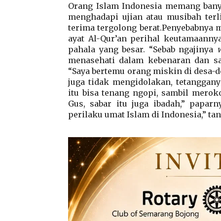
Orang Islam Indonesia memang banya
menghadapi ujian atau musibah terli
terima tergolong berat.Penyebabnya 
ayat Al-Qur’an perihal keutamaanny
pahala yang besar. “Sebab ngajinya
menasehati dalam kebenaran dan sal
“Saya bertemu orang miskin di desa-de
juga tidak mengidolakan, tetanggan
itu bisa tenang ngopi, sambil merok
Gus, sabar itu juga ibadah,” paparn
perilaku umat Islam di Indonesia,” ta