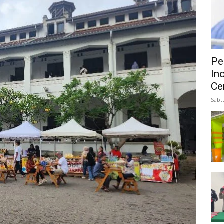
Pe
In
Ce
Sabt