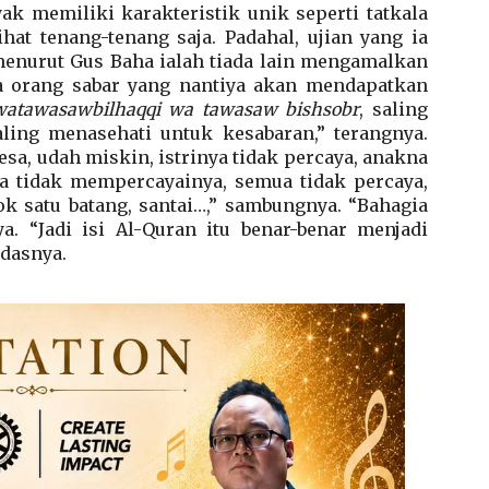
k memiliki karakteristik unik seperti tatkala
hat tenang-tenang saja. Padahal, ujian yang ia
menurut Gus Baha ialah tiada lain mengamalkan
a orang sabar yang nantiya akan mendapatkan
watawasawbilhaqqi wa tawasaw bishsobr
, saling
ing menasehati untuk kesabaran,” terangnya.
sa, udah miskin, istrinya tidak percaya, anakna
ya tidak mempercayainya, semua tidak percaya,
ok satu batang, santai…,” sambungnya. “Bahagia
ya. “Jadi isi Al-Quran itu benar-benar menjadi
ndasnya.