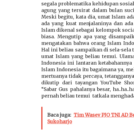
segala problematika kehidupan sosia
agung yang tersirat dalam bulan su
Meski begitu, kata dia, umat Islam a
ada yang kuat menjalaninya dan ada
Islam dikenal sebagai kelompok soci
biasa. Mengutip apa yang disampai
mengatakan bahwa orang Islam Indone
Hal ini beliau sampaikan di sela-sela
umat Islam yang beliau temui. Ulam
Indonesia ini lantaran ketabahanny
Islam Indonesia itu bagaimana ya, mel
mertuanya tidak percaya, tetangganya 
dikutip dari tayangan YouTube Sho
“Sabar Gus pahalanya besar, ha..ha..
pernah beliau temui tatkala menghadap
Baca juga:
Tim Wasev PJO TNI AD Be
Sukoharjo