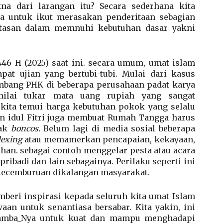
a dari larangan itu? Secara sederhana kita
a untuk ikut merasakan penderitaan sebagian
atasan dalam memnuhi kebutuhan dasar yakni
46 H (2025) saat ini. secara umum, umat islam
at ujian yang bertubi-tubi. Mulai dari kasus
bang PHK di beberapa perusahaan padat karya
nilai tukar mata uang rupiah yang sangat
kita temui harga kebutuhan pokok yang selalu
 idul Fitri juga membuat Rumah Tangga harus
dak
boncos.
Belum lagi di media sosial beberapa
lexing
atau memamerkan pencapaian, kekayaan,
han. sebagai contoh menggelar pesta atau acara
pribadi dan lain sebagainya. Perilaku seperti ini
kecemburuan dikalangan masyarakat.
mberi inspirasi kepada seluruh kita umat Islam
an untuk senantiasa bersabar. Kita yakin, ini
hamba_Nya untuk kuat dan mampu menghadapi