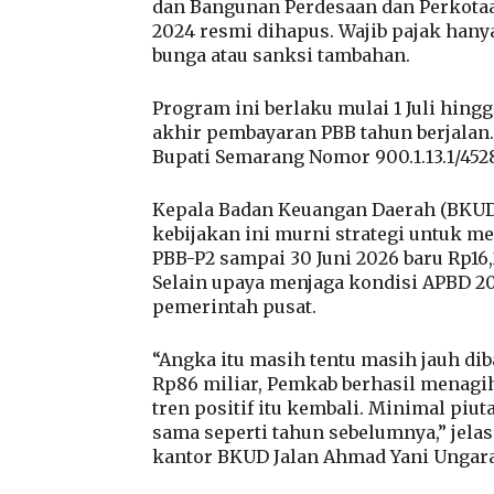
dan Bangunan Perdesaan dan Perkotaa
2024 resmi dihapus. Wajib pajak hany
bunga atau sanksi tambahan.
Program ini berlaku mulai 1 Juli hin
akhir pembayaran PBB tahun berjalan.
Bupati Semarang Nomor 900.1.13.1/4528/
Kepala Badan Keuangan Daerah (BKUD
kebijakan ini murni strategi untuk m
PBB-P2 sampai 30 Juni 2026 baru Rp16,2
Selain upaya menjaga kondisi APBD 2
pemerintah pusat.
“Angka itu masih tentu masih jauh diba
Rp86 miliar, Pemkab berhasil menagih 
tren positif itu kembali. Minimal piut
sama seperti tahun sebelumnya,” jelas
kantor BKUD Jalan Ahmad Yani Ungaran