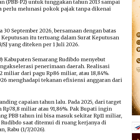
n (PBB-P2) untuk tunggakan tahun 2013 sampai
a perlu melunasi pokok pajak tanpa dikenai
gga 30 September 2026, bersamaan dengan batas
 Keputusan itu tertuang dalam Surat Keputusan
SJ yang diteken per 1 Juli 2026.
) Kabupaten Semarang Rudibdo menyebut
engakselerasi penerimaan daerah. Realisasi
 miliar dari pagu Rp86 miliar, atau 18,84%.
026 menghadapi tekanan efisiensi anggaran dari
nding capaian tahun lalu. Pada 2025, dari target
Rp78,8 miliar atau 91,86%. Pak Bupati ingin
ang PBB tahun ini bisa masuk sekitar Rp11 miliar,
 Rudibdo saat ditemui di ruang kerjanya di
, Rabu (1/7/2026).