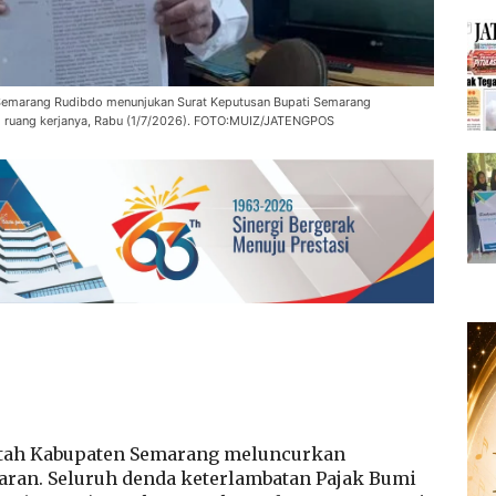
Semarang Rudibdo menunjukan Surat Keputusan Bupati Semarang
i ruang kerjanya, Rabu (1/7/2026). FOTO:MUIZ/JATENGPOS
tah Kabupaten Semarang meluncurkan
aran. Seluruh denda keterlambatan Pajak Bumi