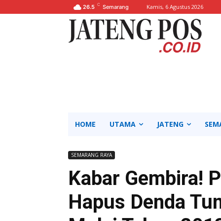
C
Kamis, 6 Agustus 2026
26.5
Semarang
HOME
UTAMA
JATENG
SEM
SEMARANG RAYA
Kabar Gembira! 
Hapus Denda Tu