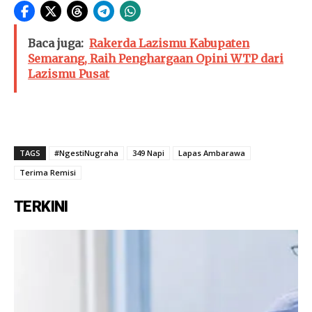
Baca juga:
Rakerda Lazismu Kabupaten
Semarang, Raih Penghargaan Opini WTP dari
Lazismu Pusat
TAGS
#NgestiNugraha
349 Napi
Lapas Ambarawa
Terima Remisi
TERKINI