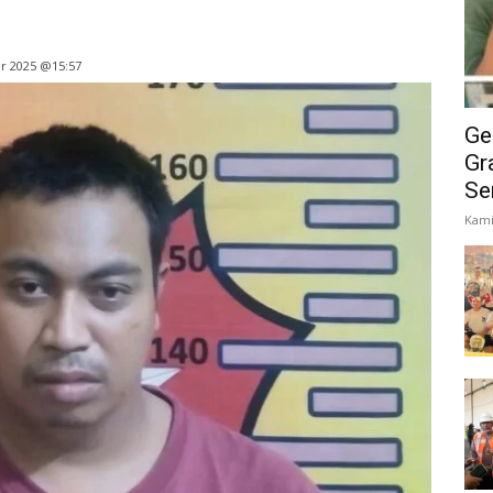
r 2025 @15:57
Ge
Gr
Se
Kami