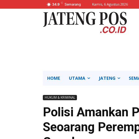
C
Kamis, 6 Agustus 2026
34.9
Semarang
HOME
UTAMA
JATENG
SEM
HUKUM & KRIMINAL
Polisi Amankan 
Seoarang Peremp