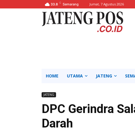
C
Jumat, 7 Agustus 2026
33.8
Semarang
HOME
UTAMA
JATENG
SEM
JATENG
DPC Gerindra Sal
Darah