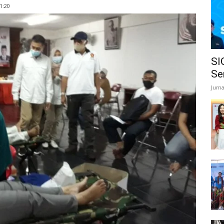
1:20
SI
Se
Juma