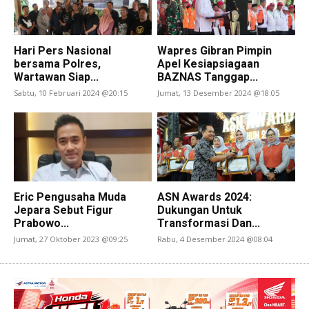
Hari Pers Nasional
Wapres Gibran Pimpin
bersama Polres,
Apel Kesiapsiagaan
Wartawan Siap...
BAZNAS Tanggap...
Sabtu, 10 Februari 2024 @20:15
Jumat, 13 Desember 2024 @18:05
Eric Pengusaha Muda
ASN Awards 2024:
Jepara Sebut Figur
Dukungan Untuk
Prabowo...
Transformasi Dan...
Jumat, 27 Oktober 2023 @09:25
Rabu, 4 Desember 2024 @08:04