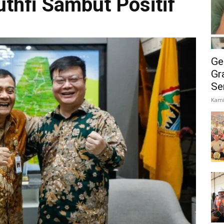
thfi Sambut Positif
Ge
Gr
Se
Kami