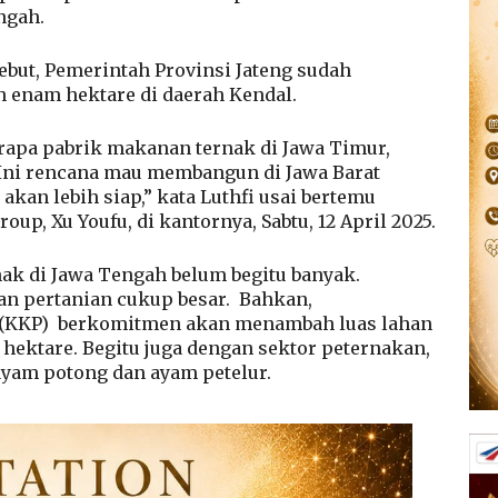
ngah.
ut, Pemerintah Provinsi Jateng sudah
h enam hektare di daerah Kendal.
apa pabrik makanan ternak di Jawa Timur,
Ini rencana mau membangun di Jawa Barat
akan lebih siap,” kata Luthfi usai bertemu
up, Xu Youfu, di kantornya, Sabtu, 12 April 2025.
nak di Jawa Tengah belum begitu banyak.
an pertanian cukup besar.
Bahkan,
(KKP)
berkomitmen akan menambah luas lahan
 hektare. Begitu juga dengan sektor peternakan,
ayam potong dan ayam petelur.