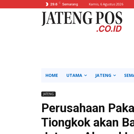
C
Kamis, 6 Agustus 2026
29.6
Semarang
HOME
UTAMA
JATENG
SEM
JATENG
Perusahaan Paka
Tiongkok akan Ba