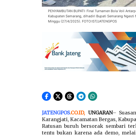
PENYAMBUTAN BUPATI: Final Turnamen Bola Voli Antarpe
Kabupaten Semarang, dihadiri Bupati Semarang Ngesti 
Minggu (27/4/2025). FOTO:IST/JATENGPOS
JATENGPOS
.
CO.ID
,
UNGARAN
– Suasan
Karangjati, Kacamatan Bergas, Kabupa
Ratusan buruh bersorak sembari ter
tentu bukan karena ada demo, mela