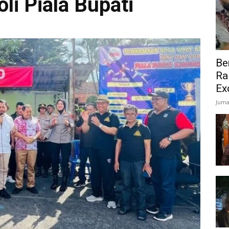
li Piala Bupati
Be
Ra
Ex
Juma