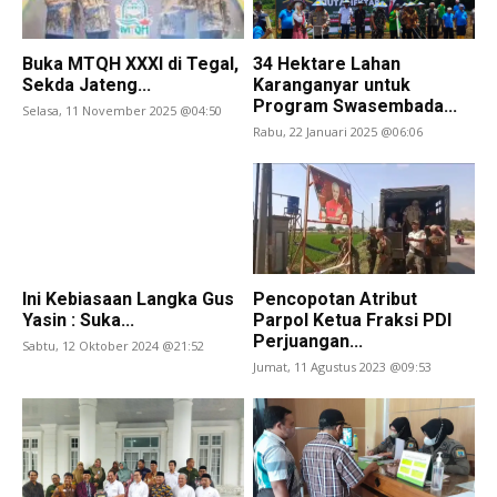
Buka MTQH XXXI di Tegal,
34 Hektare Lahan
Sekda Jateng...
Karanganyar untuk
Program Swasembada...
Selasa, 11 November 2025 @04:50
Rabu, 22 Januari 2025 @06:06
Ini Kebiasaan Langka Gus
Pencopotan Atribut
Yasin : Suka...
Parpol Ketua Fraksi PDI
Perjuangan...
Sabtu, 12 Oktober 2024 @21:52
Jumat, 11 Agustus 2023 @09:53