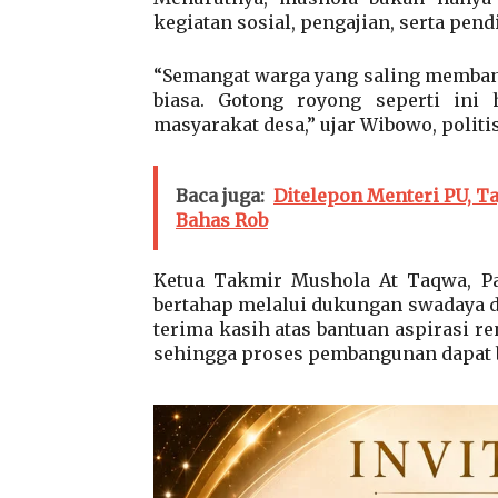
kegiatan sosial, pengajian, serta pe
“Semangat warga yang saling memban
biasa. Gotong royong seperti ini 
masyarakat desa,” ujar Wibowo, politis
Baca juga:
Ditelepon Menteri PU, T
Bahas Rob
Ketua Takmir Mushola At Taqwa, Pa
bertahap melalui dukungan swadaya 
terima kasih atas bantuan aspirasi r
sehingga proses pembangunan dapat be