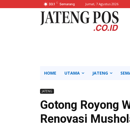
C
Jumat, 7 Agustus 2026
33.1
Semarang
HOME
UTAMA
JATENG
SEM
JATENG
Gotong Royong W
Renovasi Mushol