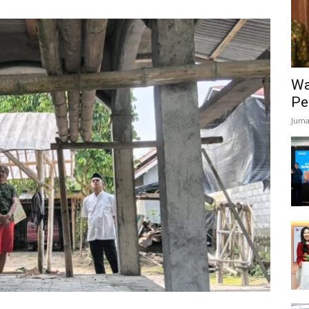
Wa
Pe
Juma