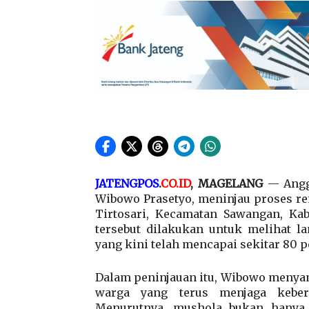
JATENGPOS
.
CO.ID
, MAGELANG
— Anggo
Wibowo Prasetyo, meninjau proses r
Tirtosari, Kecamatan Sawangan, Kab
tersebut dilakukan untuk melihat
yang kini telah mencapai sekitar 80 p
Dalam peninjauan itu, Wibowo menya
warga yang terus menjaga kebe
Menurutnya, mushola bukan hanya t