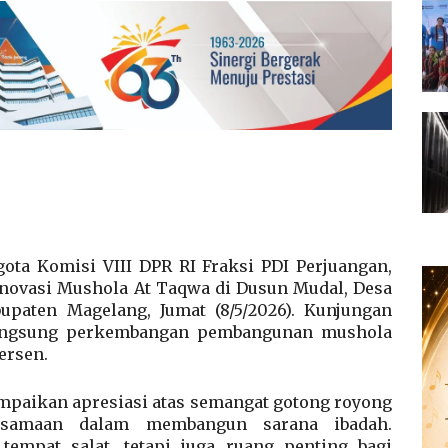
ta Komisi VIII DPR RI Fraksi PDI Perjuangan,
enovasi Mushola At Taqwa di Dusun Mudal, Desa
upaten Magelang, Jumat (8/5/2026). Kunjungan
 langsung perkembangan pembangunan mushola
ersen.
mpaikan apresiasi atas semangat gotong royong
rsamaan dalam membangun sarana ibadah.
empat salat, tetapi juga ruang penting bagi