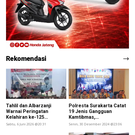
Rekomendasi
Tahlil dan Albarzanji
Polresta Surakarta Catat
Warnai Peringatan
19 Jenis Gangguan
Kelahiran ke-125...
Kamtibmas,...
Sabtu, 6 Juni 2026 @20:31
Senin, 30 Desember 2024 @23:06