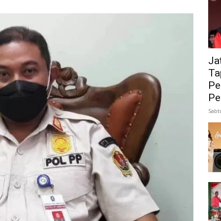
Ja
Ta
Pe
Pe
Sabt