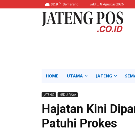
C
Sabtu, 8 Agustus 2026
32.9
Semarang
HOME
UTAMA
JATENG
SEM
JATENG
KEDU RAYA
Hajatan Kini Dip
Patuhi Prokes