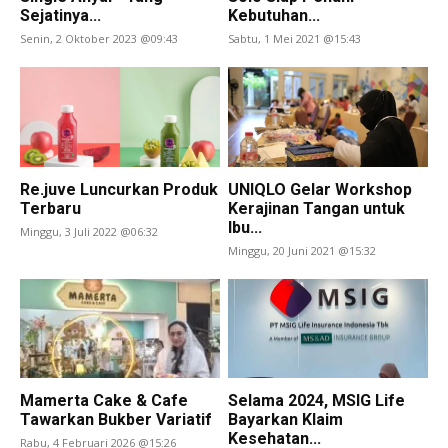
Sejatinya...
Kebutuhan...
Senin, 2 Oktober 2023 @09:43
Sabtu, 1 Mei 2021 @15:43
Re.juve Luncurkan Produk
UNIQLO Gelar Workshop
Terbaru
Kerajinan Tangan untuk
Ibu...
Minggu, 3 Juli 2022 @06:32
Minggu, 20 Juni 2021 @15:32
Mamerta Cake & Cafe
Selama 2024, MSIG Life
Tawarkan Bukber Variatif
Bayarkan Klaim
Kesehatan...
Rabu, 4 Februari 2026 @15:26