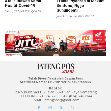
Atalia Ridwan Kamil
Tradisi Nyadran di Makam
Positif Covid-19
Sentono, Ngijo
Gunungpati...
Sabtu, 17 April 2021 @10:55
Jumat, 3 Januari 2025 @09:52
Telah Diverifikasi oleh Dewan Pers
Sertifikat Nomor 1417/DP-Verifikasi/K/X/2025
Kantor:
Ruko Bukit Sari D 2 Jalan Bukit Sari Raya Semarang
TELEPON: (024) 7462266. FAX: (024) 7462144
EMAIL: jatengpos@gmail.com