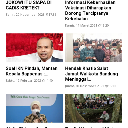
JOKOWI ITU SIAPA DI
Informasi Keberhasilan
GADIS KRETEK?
Vaksinasi Diharapkan
Dorong Terciptanya
Senin, 20 November 2023 @17:36
Kekebalan...
Kamis, 11 Maret 2021 @18:20
Soal IKN Pindah, Mantan
Hendak Khatib Salat
Kepala Bappenas :...
Jumat Walikota Bandung
Meninggal...
Sabtu, 12 Februari 2022 @11:40
Jumat, 10 Desember 2021 @15:10