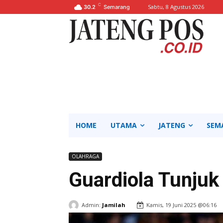
C
Sabtu, 8 Agustus 2026
30.2
Semarang
HOME
UTAMA
JATENG
SEM
OLAHRAGA
Guardiola Tunjuk
Admin:
Jamilah
Kamis, 19 Juni 2025 @06:16