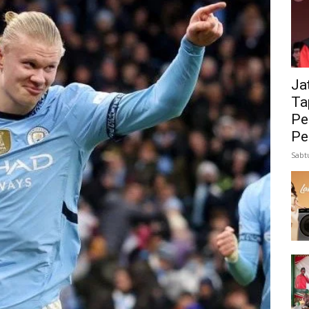
Ja
Ta
Pe
Pe
Sabt