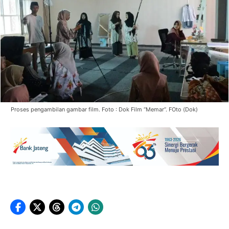
Proses pengambilan gambar film. Foto : Dok Film “Memar”. FOto (Dok)