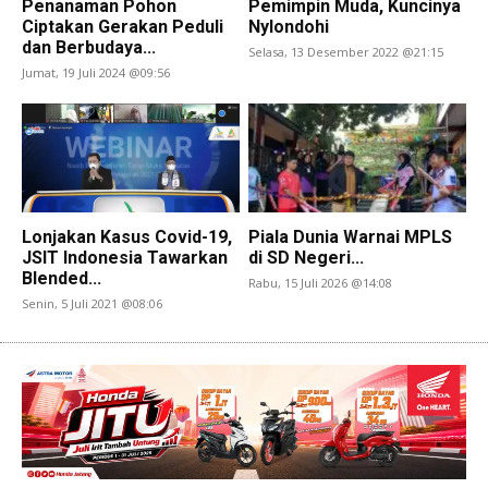
Penanaman Pohon
Pemimpin Muda, Kuncinya
Ciptakan Gerakan Peduli
Nylondohi
dan Berbudaya...
Selasa, 13 Desember 2022 @21:15
Jumat, 19 Juli 2024 @09:56
Lonjakan Kasus Covid-19,
Piala Dunia Warnai MPLS
JSIT Indonesia Tawarkan
di SD Negeri...
Blended...
Rabu, 15 Juli 2026 @14:08
Senin, 5 Juli 2021 @08:06