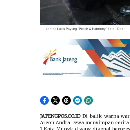
Lomba Lukis Payung “Peach & Harmony”. foto : Dok
JATENGPOS.CO.ID-
Di balik warna-wa
Areon Andra Dewa menyimpan cerita 
1 Kota Mungkid yang dikenal berprest