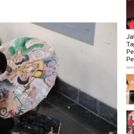
Ja
Ta
Pe
Pe
Sabt