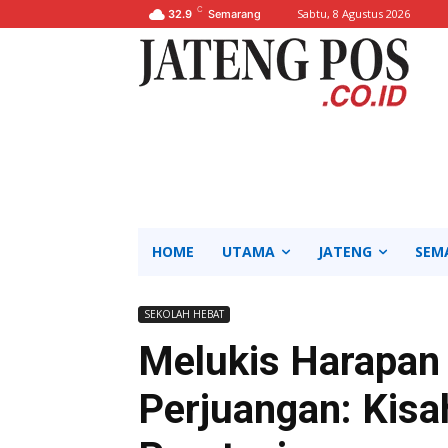
C
Sabtu, 8 Agustus 2026
32.9
Semarang
HOME
UTAMA
JATENG
SEM
SEKOLAH HEBAT
Melukis Harapan 
Perjuangan: Kisa