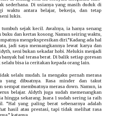
ak sederhana. Di usianya yang masih duduk di
 waktu antara belajar, bekerja, dan tetap
eni lukis.
 tumbuh sejak kecil. Awalnya, ia hanya senang
s buku dan kertas kosong. Namun seiring waktu,
tempatnya mengekspresikan diri.“Kadang ada hal
kata, jadi saya menuangkannya lewat karya dan
ldyth, seni bukan sekadar hobi. Melukis menjadi
anyak hal terasa berat. Di balik setiap goresan
selalu bisa ia ceritakan kepada orang lain.
 tidak selalu mudah. Ia mengaku pernah merasa
ya yang dibuatnya. Rasa minder dan takut
in sempat membuatnya merasa down. Namun, ia
erus belajar. Aldyth juga sudah memenangkan
a hingga sekarang. Juara 1 sudah sering ia raih
l. “Hal yang paling berat sebenarnya adalah
t hasil atau prestasi, tapi tidak melihat rasa
nya,” katanya.