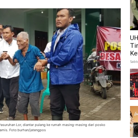
UH
Ti
Ke
Sabt
suruhan Lor, diantar pulang ke rumah masing-masing dari posko
Kamis. Foto:burhan/jatengpos