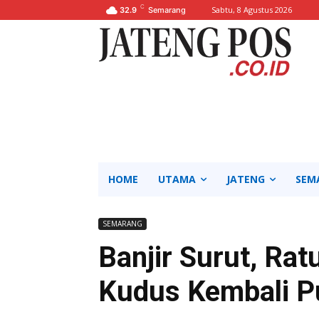
C
Sabtu, 8 Agustus 2026
32.9
Semarang
HOME
UTAMA
JATENG
SEM
SEMARANG
Banjir Surut, Ra
Kudus Kembali P