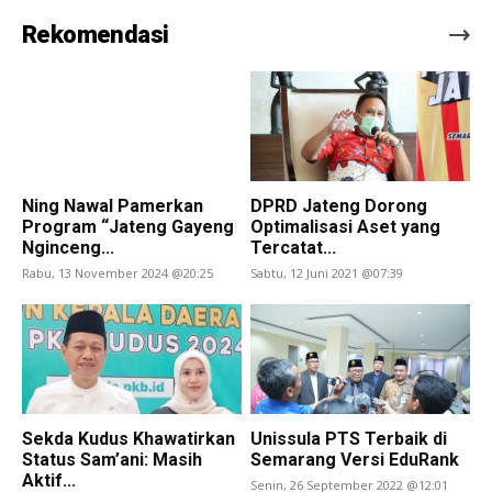
Rekomendasi
Ning Nawal Pamerkan
DPRD Jateng Dorong
Program “Jateng Gayeng
Optimalisasi Aset yang
Nginceng...
Tercatat...
Rabu, 13 November 2024 @20:25
Sabtu, 12 Juni 2021 @07:39
Sekda Kudus Khawatirkan
Unissula PTS Terbaik di
Status Sam’ani: Masih
Semarang Versi EduRank
Aktif...
Senin, 26 September 2022 @12:01