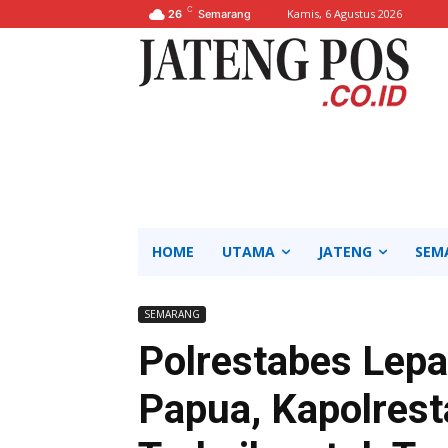
C
Kamis, 6 Agustus 2026
26
Semarang
HOME
UTAMA
JATENG
SEM
SEMARANG
Polrestabes Lepa
Papua, Kapolresta