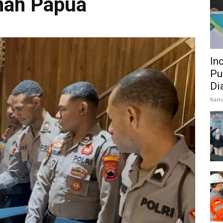
anah Papua
In
Pu
Di
Kami