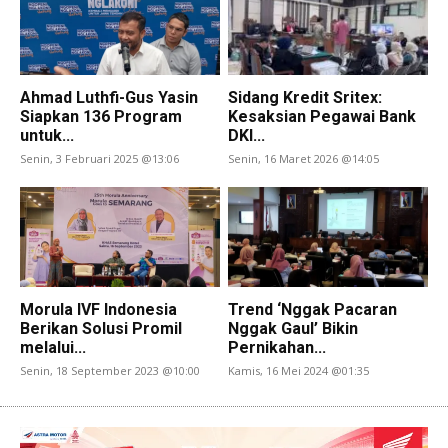
Ahmad Luthfi-Gus Yasin
Sidang Kredit Sritex:
Siapkan 136 Program
Kesaksian Pegawai Bank
untuk...
DKI...
Senin, 3 Februari 2025 @13:06
Senin, 16 Maret 2026 @14:05
Morula IVF Indonesia
Trend ‘Nggak Pacaran
Berikan Solusi Promil
Nggak Gaul’ Bikin
melalui...
Pernikahan...
Senin, 18 September 2023 @10:00
Kamis, 16 Mei 2024 @01:35