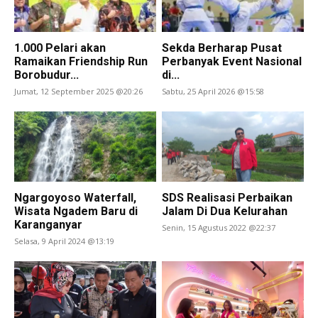
1.000 Pelari akan
Sekda Berharap Pusat
Ramaikan Friendship Run
Perbanyak Event Nasional
Borobudur...
di...
Jumat, 12 September 2025 @20:26
Sabtu, 25 April 2026 @15:58
Ngargoyoso Waterfall,
SDS Realisasi Perbaikan
Wisata Ngadem Baru di
Jalam Di Dua Kelurahan
Karanganyar
Senin, 15 Agustus 2022 @22:37
Selasa, 9 April 2024 @13:19