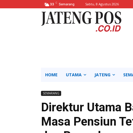
C
Sabtu, 8 Agustus 2026
33
Semarang
HOME
UTAMA
JATENG
SEM
SEMARANG
Direktur Utama B
Masa Pensiun Tet