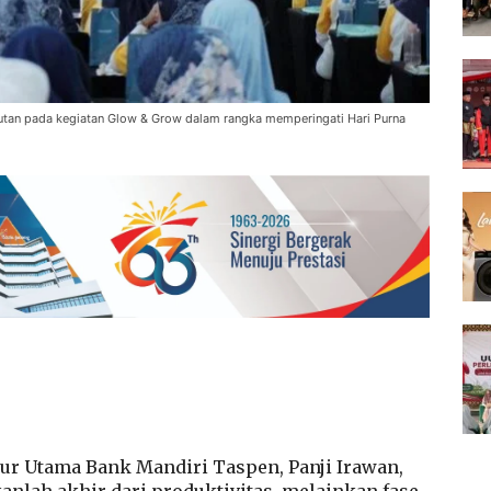
tan pada kegiatan Glow & Grow dalam rangka memperingati Hari Purna
r Utama Bank Mandiri Taspen, Panji Irawan,
lah akhir dari produktivitas, melainkan fase