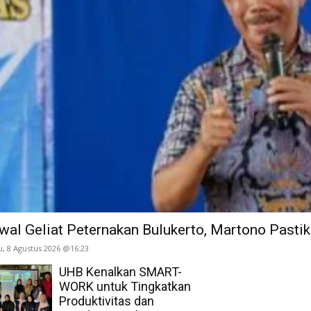
wal Geliat Peternakan Bulukerto, Martono Past
u, 8 Agustus 2026 @16:23
UHB Kenalkan SMART-
WORK untuk Tingkatkan
Produktivitas dan