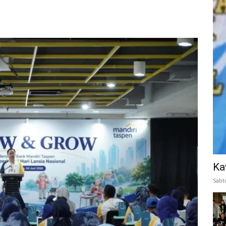
Ka
Sabt