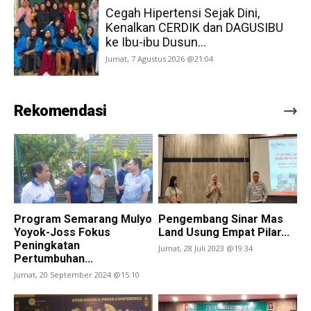
Cegah Hipertensi Sejak Dini,
Kenalkan CERDIK dan DAGUSIBU
ke Ibu-ibu Dusun...
Jumat, 7 Agustus 2026 @21:04
Rekomendasi
Program Semarang Mulyo
Pengembang Sinar Mas
Yoyok-Joss Fokus
Land Usung Empat Pilar...
Peningkatan
Jumat, 28 Juli 2023 @19:34
Pertumbuhan...
Jumat, 20 September 2024 @15:10