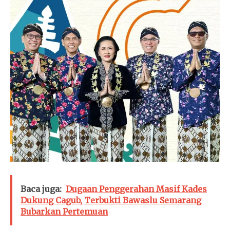
Baca juga:
Dugaan Penggerahan Masif Kades
Dukung Cagub, Terbukti Bawaslu Semarang
Bubarkan Pertemuan