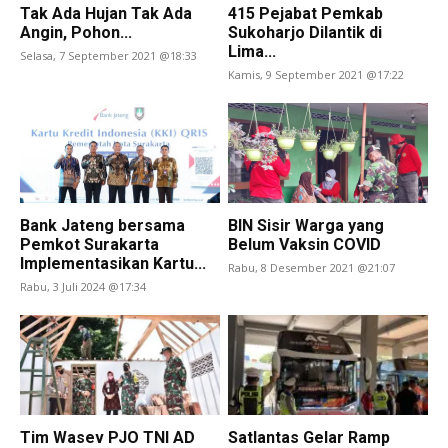
Tak Ada Hujan Tak Ada
415 Pejabat Pemkab
Angin, Pohon...
Sukoharjo Dilantik di
Lima...
Selasa, 7 September 2021 @18:33
Kamis, 9 September 2021 @17:22
Bank Jateng bersama
BIN Sisir Warga yang
Pemkot Surakarta
Belum Vaksin COVID
Implementasikan Kartu...
Rabu, 8 Desember 2021 @21:07
Rabu, 3 Juli 2024 @17:34
Tim Wasev PJO TNI AD
Satlantas Gelar Ramp