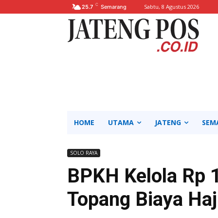
C
Sabtu, 8 Agustus 2026
25.7
Semarang
HOME
UTAMA
JATENG
SEM
SOLO RAYA
BPKH Kelola Rp 1
Topang Biaya Haj