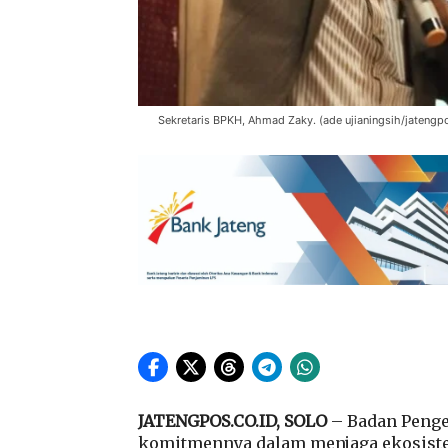
Sekretaris BPKH, Ahmad Zaky. (ade ujianingsih/jatengp
JATENGPOS.CO.ID, SOLO
– Badan Penge
komitmennya dalam menjaga ekosistem 