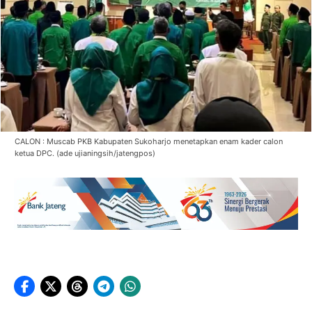
CALON : Muscab PKB Kabupaten Sukoharjo menetapkan enam kader calon
ketua DPC. (ade ujianingsih/jatengpos)