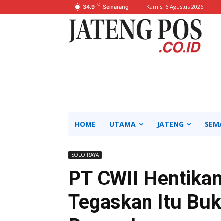
C
Kamis, 6 Agustus 2026
34.9
Semarang
HOME
UTAMA
JATENG
SEM
SOLO RAYA
PT CWII Hentikan
Tegaskan Itu Bu