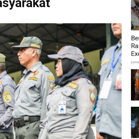
asyarakat
Be
Ra
Ex
Juma