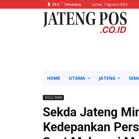
C
Jumat, 7 Agustus 2026
28.5
Semarang
HOME
UTAMA
JATENG
SEM
SOLO RAYA
Sekda Jateng Min
Kedepankan Pers