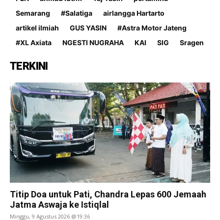
Semarang
#Salatiga
airlangga Hartarto
artikel ilmiah
GUS YASIN
#Astra Motor Jateng
#XL Axiata
NGESTI NUGRAHA
KAI
SIG
Sragen
TERKINI
Titip Doa untuk Pati, Chandra Lepas 600 Jemaah
Jatma Aswaja ke Istiqlal
Minggu, 9 Agustus 2026 @19:36