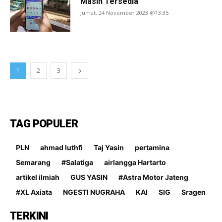
Masih Tersedia
Jumat, 24 November 2023 @13:35
1
2
3
TAG POPULER
PLN
ahmad luthfi
Taj Yasin
pertamina
Semarang
#Salatiga
airlangga Hartarto
artikel ilmiah
GUS YASIN
#Astra Motor Jateng
#XL Axiata
NGESTI NUGRAHA
KAI
SIG
Sragen
TERKINI