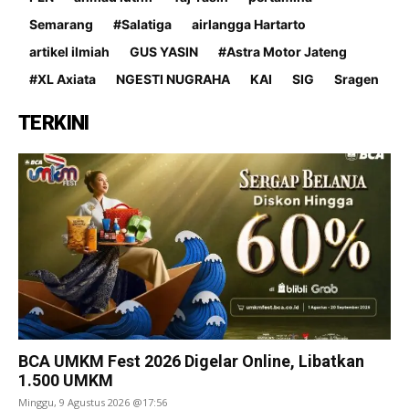
Semarang
#Salatiga
airlangga Hartarto
artikel ilmiah
GUS YASIN
#Astra Motor Jateng
#XL Axiata
NGESTI NUGRAHA
KAI
SIG
Sragen
TERKINI
BCA UMKM Fest 2026 Digelar Online, Libatkan
1.500 UMKM
Minggu, 9 Agustus 2026 @17:56