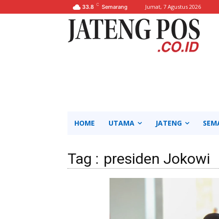
C
Jumat, 7 Agustus 2026
33.8
Semarang
HOME
UTAMA
JATENG
SEM
Tag :
presiden Jokowi