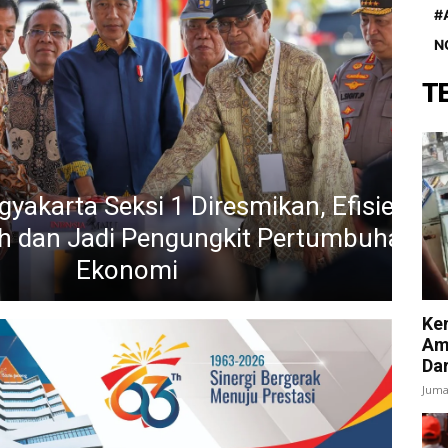
#
N
T
 Seksi 1 Diresmikan, Efisienkan
adi Pengungkit Pertumbuhan
Re
Ekonomi
Ke
Am
Da
Juma