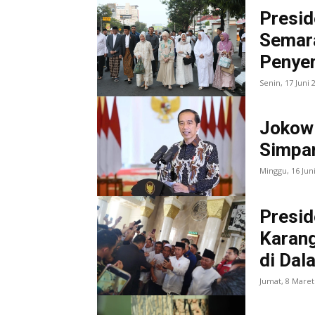
Presid
Semara
Penye
Senin, 17 Juni
Jokowi
Simpa
Minggu, 16 Jun
Presid
Karang
di Dal
Jumat, 8 Maret