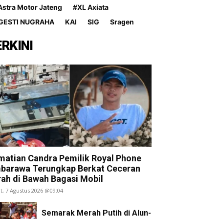
Astra Motor Jateng
#XL Axiata
GESTI NUGRAHA
KAI
SIG
Sragen
ERKINI
shuffle Jelang AMJ Presiden Jokowi, P
Aroma Politik
matian Candra Pemilik Royal Phone
barawa Terungkap Berkat Ceceran
rah di Bawah Bagasi Mobil
t, 7 Agustus 2026 @09:04
Semarak Merah Putih di Alun-