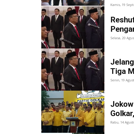
Kamis, 19 Sep
Reshuf
Pengam
Selasa, 20 Agu
Jelang
Tiga M
Senin, 19 Agus
Jokow
Golkar
Rabu, 14 Agust