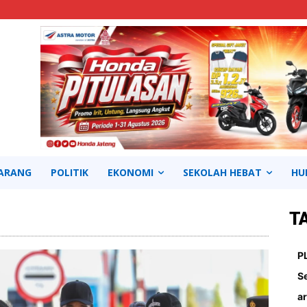
ARANG
POLITIK
EKONOMI
SEKOLAH HEBAT
HU
T
Continue to the category
P
S
ar