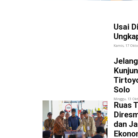
Usai D
Ungkap
Kamis, 17 Okt
Jelang
Kunjun
Tirtoy
Solo
Minggu, 13 Ok
Ruas T
Diresm
dan Ja
Ekono