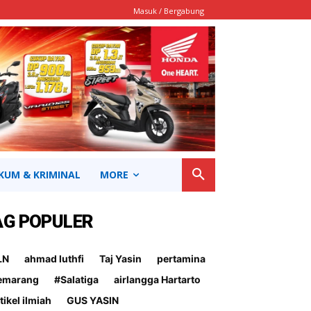
Masuk / Bergabung
KUM & KRIMINAL
MORE
AG POPULER
LN
ahmad luthfi
Taj Yasin
pertamina
emarang
#Salatiga
airlangga Hartarto
tikel ilmiah
GUS YASIN