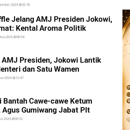
tember 2024 @20:18
fle Jelang AMJ Presiden Jokowi,
at: Kental Aroma Politik
stus 2024 @08:04
 AMJ Presiden, Jokowi Lantik
enteri dan Satu Wamen
tus 2024 @12:47
i Bantah Cawe-cawe Ketum
, Agus Gumiwang Jabat Plt
us 2024 @08:32