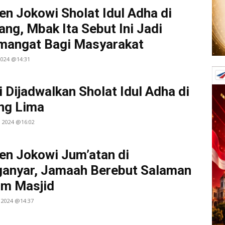
en Jokowi Sholat Idul Adha di
ng, Mbak Ita Sebut Ini Jadi
mangat Bagi Masyarakat
 2024 @14:31
 Dijadwalkan Sholat Idul Adha di
ng Lima
i 2024 @16:02
en Jokowi Jum’atan di
anyar, Jamaah Berebut Salaman
am Masjid
 2024 @14:37