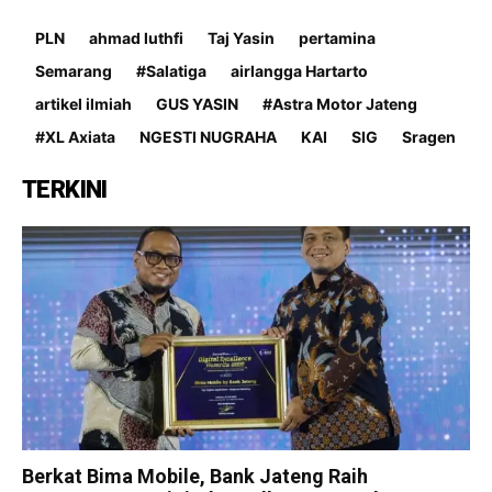
PLN
ahmad luthfi
Taj Yasin
pertamina
Semarang
#Salatiga
airlangga Hartarto
artikel ilmiah
GUS YASIN
#Astra Motor Jateng
#XL Axiata
NGESTI NUGRAHA
KAI
SIG
Sragen
TERKINI
Berkat Bima Mobile, Bank Jateng Raih