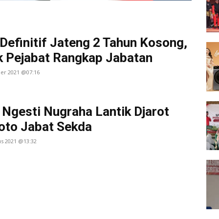
Definitif Jateng 2 Tahun Kosong,
 Pejabat Rangkap Jabatan
ber 2021 @07:16
 Ngesti Nugraha Lantik Djarot
oto Jabat Sekda
us 2021 @13:32