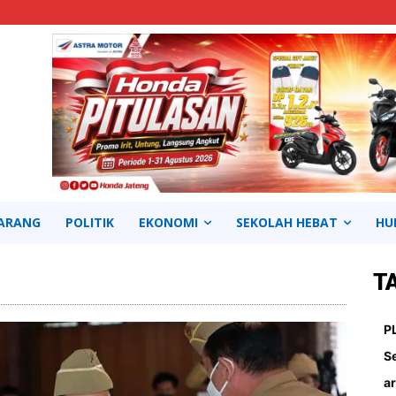
ARANG
POLITIK
EKONOMI
SEKOLAH HEBAT
HU
T
Continue to the category
P
S
ar