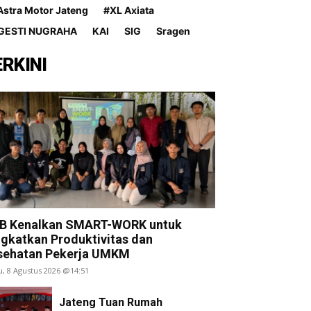
Astra Motor Jateng
#XL Axiata
GESTI NUGRAHA
KAI
SIG
Sragen
ERKINI
Bupati Ngesti Nugraha Lantik Djarot Su
Sekda
B Kenalkan SMART-WORK untuk
ngkatkan Produktivitas dan
sehatan Pekerja UMKM
u, 8 Agustus 2026 @14:51
Jateng Tuan Rumah