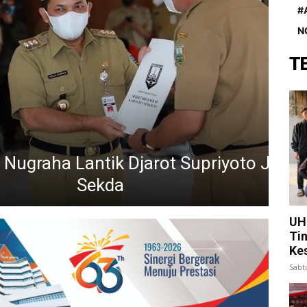
#
N
T
2 Tahun Kosong, Banyak Pejabat
kap Jabatan
UH
Ti
Ke
Sabt