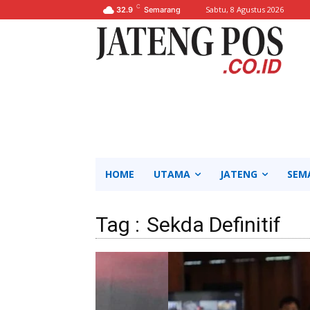
C
Sabtu, 8 Agustus 2026
32.9
Semarang
HOME
UTAMA
JATENG
SEM
Tag :
Sekda Definitif