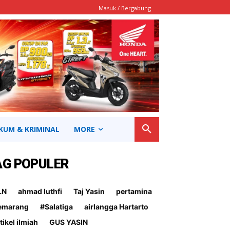
Masuk / Bergabung
KUM & KRIMINAL
MORE
AG POPULER
LN
ahmad luthfi
Taj Yasin
pertamina
emarang
#Salatiga
airlangga Hartarto
tikel ilmiah
GUS YASIN