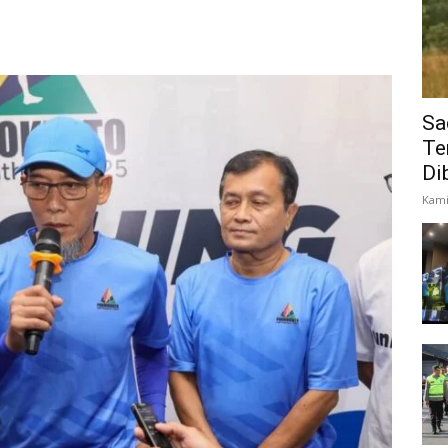
Sa
Te
Di
Kami