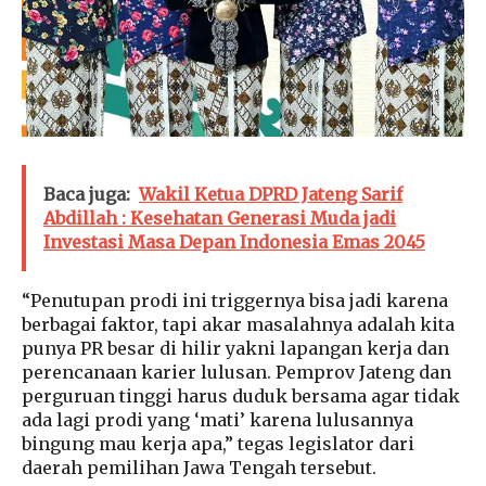
Baca juga:
Wakil Ketua DPRD Jateng Sarif
Abdillah : Kesehatan Generasi Muda jadi
Investasi Masa Depan Indonesia Emas 2045
“Penutupan prodi ini triggernya bisa jadi karena
berbagai faktor, tapi akar masalahnya adalah kita
punya PR besar di hilir yakni lapangan kerja dan
perencanaan karier lulusan. Pemprov Jateng dan
perguruan tinggi harus duduk bersama agar tidak
ada lagi prodi yang ‘mati’ karena lulusannya
bingung mau kerja apa,” tegas legislator dari
daerah pemilihan Jawa Tengah tersebut.